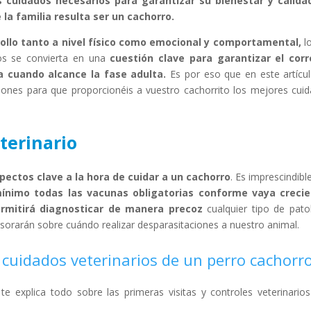
s cuidados necesarios para garantizar su bienestar y calida
la familia resulta ser un cachorro.
rollo tanto a nivel físico como emocional y comportamental,
l
dos se convierta en una
cuestión clave para garantizar el corr
a cuando alcance la fase adulta.
Es por eso que en este artícu
nes para que proporcionéis a vuestro cachorrito los mejores cui
terinario
pectos clave a la hora de cuidar a un cachorro
. Es imprescindibl
ínimo todas las vacunas obligatorias conforme vaya crecie
permitirá diagnosticar de manera precoz
cualquier tipo de pato
sorarán sobre cuándo realizar desparasitaciones a nuestro animal.
 cuidados veterinarios de un perro cachorr
te explica todo sobre las primeras visitas y controles veterinario