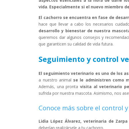
aspectos esenciales a la hora de darle lo
vida
.
Especialmente si el nuevo miembro de 
El cachorro se encuentra en fase de desar
hace que llevar a cabo los necesarios cuida
desarrollo y bienestar de nuestra mascot
queremos dar algunos consejos y recomendacio
que garanticen su calidad de vida futura.
Seguimiento y control ve
El seguimiento veterinario es uno de los as
a nuestro animal
se le administren como m
Además, una pronta
visita al veterinario 
sufrida por nuestra mascota. Asimismo, nos ase
Conoce más sobre el control y
Lidia López Álvarez, veterinaria de Zarpa
deberían realizársele a tu cachorro.