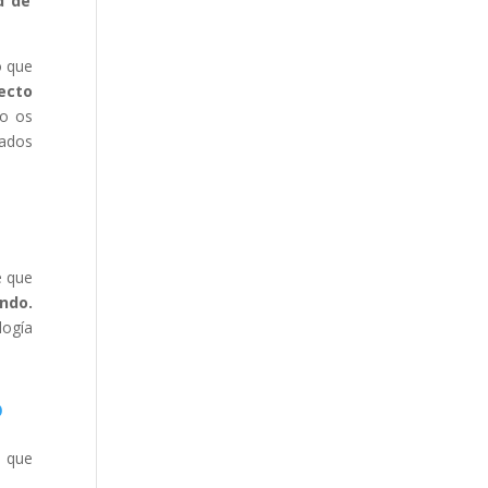
d de
o que
ecto
lo os
dados
e que
ndo.
logía
o
s que