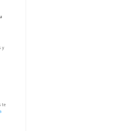
su
s y
 te
a