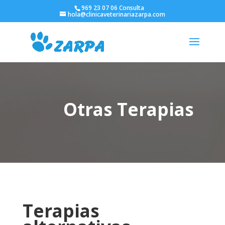
969 23 07 06 Consulta
hola@clinicaveterinariazarpa.com
Otras Terapias
Terapias