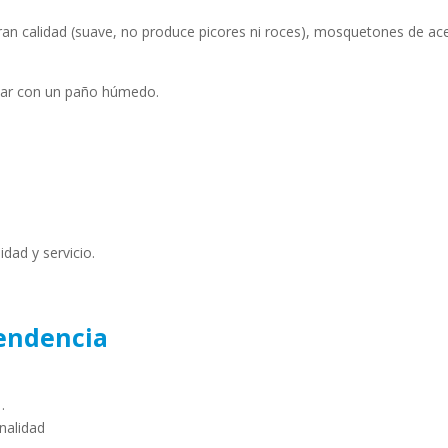
gran calidad (suave, no produce picores ni roces), mosquetones de ace
piar con un paño húmedo.
dad y servicio.
endencia
…
nalidad