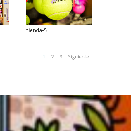
tienda-5
1
2
3
Siguiente