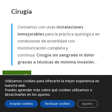
Cirugía
Contamos con unas
instalaciones
inmejorables
para la práctica quirúrgica en
condiciones de esterilidad con
monitorización completa y
continua.
Cirugía sin sangrado ni dolor
gracias a técnicas de mínima invasión
…
Más información
Utilizamos cookies para ofrecerte la mejor experiencia en
nuestra web.
Puedes aprender más sobre qué cookies utilizamos o
Diagnostico por Imagen
desactivarlas en los ajustes.
Aceptar cookies
Rechazar cookies
Ajustes
Trabajamos con equipos de última