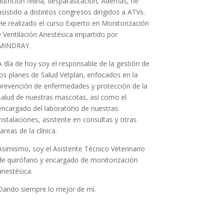
nutrición felina, desparasitación, Además, he
asistido a distintos congresos dirigidos a ATVs.
He realizado el curso Experto en Monitorización
y Ventilación Anestésica impartido por
MINDRAY.
A día de hoy soy el responsable de la gestión de
los planes de Salud Vetplan, enfocados en la
prevención de enfermedades y protección de la
salud de nuestras mascotas, así como el
encargado del laboratorio de nuestras
instalaciones, asistente en consultas y otras
tareas de la clínica.
Asimismo, soy el Asistente Técnico Veterinario
de quirófano y encargado de monitorización
anestésica.
Dando siempre lo mejor de mí.