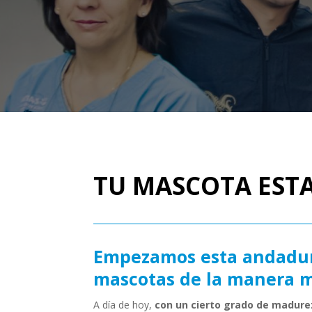
TU MASCOTA EST
Empezamos esta andadura 
mascotas de la manera má
A día de hoy,
con un cierto grado de madurez