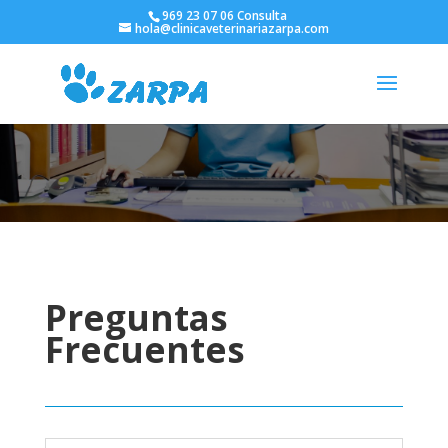
969 23 07 06 Consulta
hola@clinicaveterinariazarpa.com
Preguntas
Frecuentes