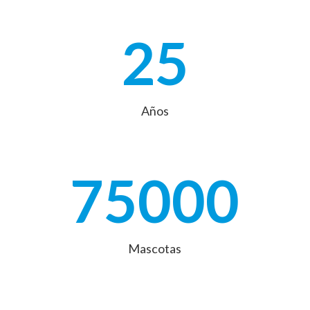
25
Años
75000
Mascotas