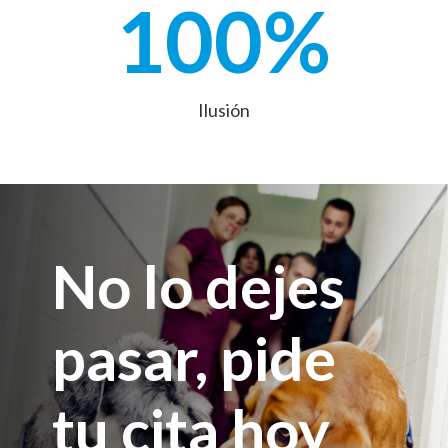
100
%
Ilusión
No lo dejes
pasar, pide
tu cita hoy