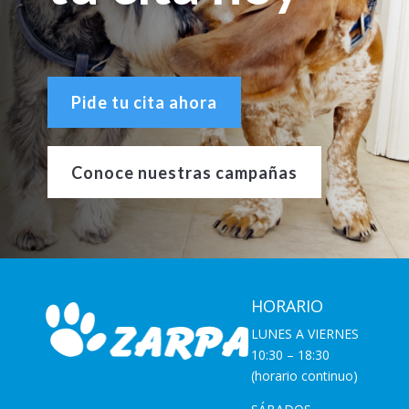
Pide tu cita ahora
Conoce nuestras campañas
HORARIO
LUNES A VIERNES
10:30 – 18:30
(horario continuo)