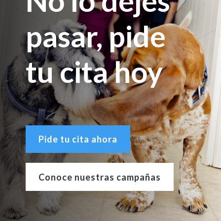
No lo dejes
pasar, pide
tu cita hoy
Pide tu cita ahora
Conoce nuestras campañas