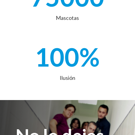
Mascotas
100
%
Ilusión