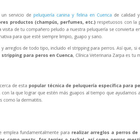
un servicio de
peluquería canina y felina en Cuenca
de calidad y
res productos (champús, perfumes, etc.)
respetuosos con la p
 visita de tu compañero peludo a nuestra peluquería se convierta e
rnativa para que esté siempre limpio, guapo y sano.
 arreglos de todo tipo, incluido el stripping para perros. Así que, si 
e
stripping para peros en Cuenca
, Clínica Veterinaria Zarpa es tu 
cerca de esta
popular técnica de peluquería específica para p
, con la que lograr que estén más guapos al tiempo que ayudamos 
s como la dermatitis.
e se emplea fundamentalmente para
realizar arreglos a perros de
as como westy, fox terrier o teckel, así como perros mest