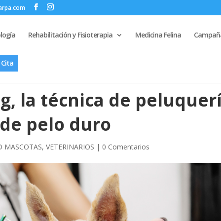
zarpa.com
logía
Rehabilitación y Fisioterapia
Medicina Felina
Campaña
 Cita
ng, la técnica de peluquer
 de pelo duro
D MASCOTAS
,
VETERINARIOS
|
0 Comentarios