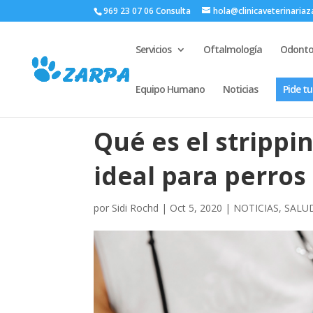
969 23 07 06 Consulta
hola@clinicaveterinaria
Servicios
Oftalmología
Odonto
Equipo Humano
Noticias
Pide tu
Qué es el strippi
ideal para perros
por
Sidi Rochd
|
Oct 5, 2020
|
NOTICIAS
,
SALU