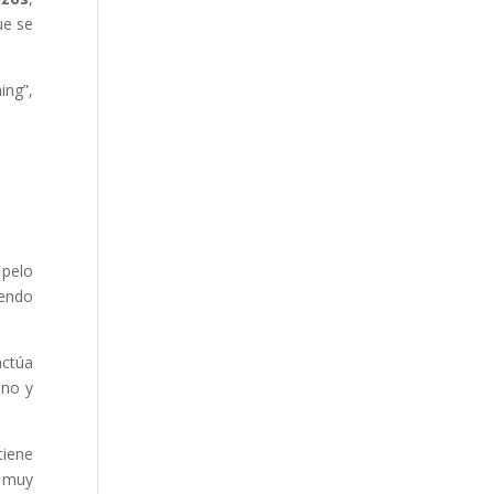
ue se
ing”,
 pelo
iendo
actúa
ino y
tiene
o muy