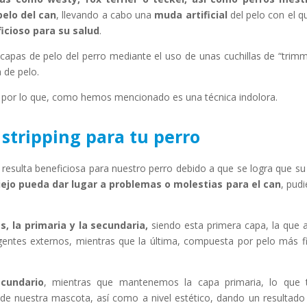
pelo del can
, llevando a cabo una
muda artificial
del pelo con el q
icioso para su salud
.
 capas de pelo del perro mediante el uso de unas cuchillas de “trimm
 de pelo.
por lo que, como hemos mencionado es una técnica indolora.
 stripping para tu perro
esulta beneficiosa para nuestro perro debido a que se logra que su
iejo pueda dar lugar a problemas o molestias para el can
, pud
, la primaria y la secundaria,
siendo esta primera capa, la que 
gentes externos, mientras que la última, compuesta por pelo más f
ecundario
, mientras que mantenemos la capa primaria, lo que 
je de nuestra mascota, así como a nivel estético, dando un resultad