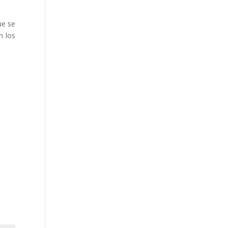
ue se
n los