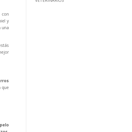
VETERINARIOS
 con
iel y
n una
estás
mejor
erros
a que
 pelo
izos
,