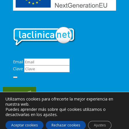
Email
Clave
Utilizamos cookies para ofrecerte la mejor experiencia en
nuestra web.
Puedes aprender más sobre qué cookies utilizamos o
desactivarlas en los ajustes.
© Copyright 2024
Clínica Veterinaria Zarpa
Aceptar cookies
Rechazar cookies
Ajustes
Desarrollo Web:
MKVET Agencia Especializada