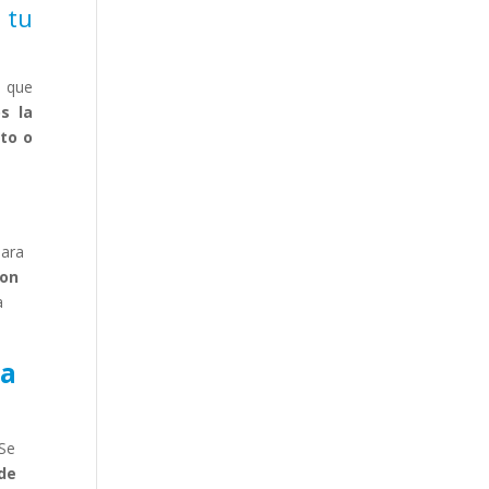
 tu
a que
s la
to o
para
son
a
ma
 Se
 de