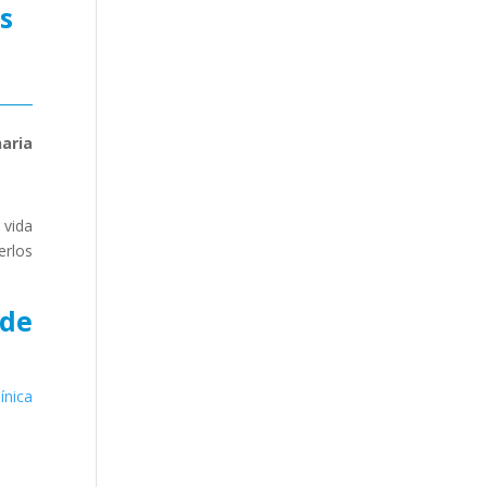
s
aria
 vida
erlos
 de
línica