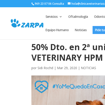
969 23 07 06 Consulta
hola@clinicaveterinaria
Servicios
Oftalmología
Odonto
Equipo Humano
Noticias
Pide tu
50% Dto. en 2ª un
VETERINARY HPM 
por
Sidi Rochd
|
Mar 29, 2020
|
NOTICIAS