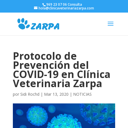
969 23 07 06 Consulta
hola@clinicaveterinariazarpa.com
Protocolo de
Prevención del
COVID-19 en Clínica
Veterinaria Zarpa
por
Sidi Rochd
|
Mar 13, 2020
|
NOTICIAS