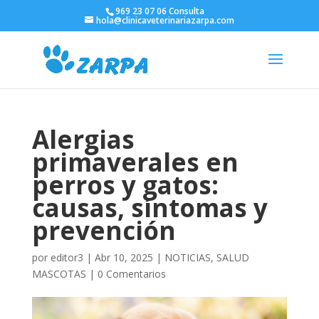
969 23 07 06 Consulta
hola@clinicaveterinariazarpa.com
Alergias
primaverales en
perros y gatos:
causas, síntomas y
prevención
por
editor3
|
Abr 10, 2025
|
NOTICIAS
,
SALUD
MASCOTAS
|
0 Comentarios