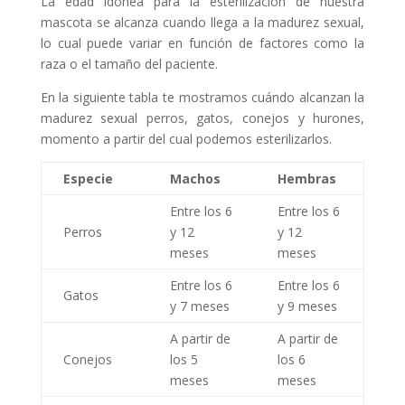
La edad idónea para la esterilización de nuestra
mascota se alcanza cuando llega a la madurez sexual,
lo cual puede variar en función de factores como la
raza o el tamaño del paciente.
En la siguiente tabla te mostramos cuándo alcanzan la
madurez sexual perros, gatos, conejos y hurones,
momento a partir del cual podemos esterilizarlos.
Especie
Machos
Hembras
Entre los 6
Entre los 6
Perros
y 12
y 12
meses
meses
Entre los 6
Entre los 6
Gatos
y 7 meses
y 9 meses
A partir de
A partir de
Conejos
los 5
los 6
meses
meses