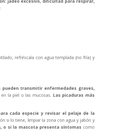
n: jadeo excesivo, dificultad para respirar,
:
tilado, refréscala con agua templada (no fría) y
s pueden transmitir enfermedades graves,
 en la piel o las mucosas.
Las picaduras más
ara cada especie y revisar el pelaje de la
ón si lo tiene, limpiar la zona con agua y jabón y
a, o si la mascota presenta síntomas
como