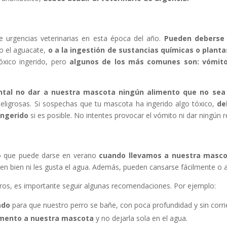
e urgencias veterinarias en esta época del año.
Pueden deberse 
 o el aguacate,
o a la ingestión de sustancias químicas o plant
tóxico ingerido, pero
algunos de los más comunes son: vómitos,
tal no dar a nuestra mascota ningún alimento que no sea
eligrosas. Si sospechas que tu mascota ha ingerido algo tóxico,
de
ingerido
si es posible. No intentes provocar el vómito ni dar ningún 
go que puede darse en verano
cuando llevamos a nuestra mascota
en bien ni les gusta el agua. Además, pueden cansarse fácilmente o as
ros, es importante seguir algunas recomendaciones. Por ejemplo:
ado
para que nuestro perro se bañe, con poca profundidad y sin corri
mento a nuestra mascota
y no dejarla sola en el agua.