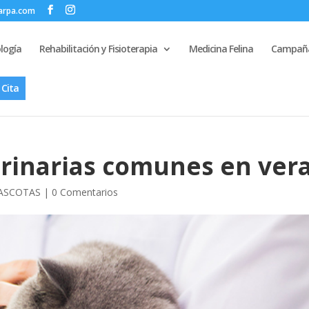
zarpa.com
logía
Rehabilitación y Fisioterapia
Medicina Felina
Campaña
 Cita
rinarias comunes en ver
ASCOTAS
|
0 Comentarios