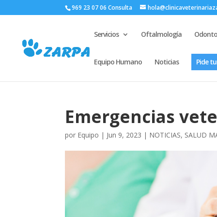
969 23 07 06 Consulta
hola@clinicaveterinaria
Servicios
Oftalmología
Odonto
Equipo Humano
Noticias
Pide tu
Emergencias vete
por
Equipo
|
Jun 9, 2023
|
NOTICIAS
,
SALUD M