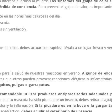
 internos e incluso la muerte.
Los síntomas del golpe de calor so
pérdida de conciencia.
Para prevenir el golpe de calor, es importante
nte en las horas más calurosas del día.
scota.
 sin ventilación.
 de calor, debes actuar con rapidez: llévala a un lugar fresco y ven
 para la salud de nuestras mascotas en verano.
Algunos de ello
as que otros pueden provocar reacciones alérgicas o inflamatorias
quitos, pulgas o garrapatas.
comendable utilizar productos antiparasitarios adecuados p
as que tu mascota ha sido picada por un insecto, debes retirar el aguij
olor y la inflamación.
Si la picadura es en la boca o la gargant
 anafiláctico,
debes acudir al veterinario de urgencia.