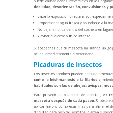
puede causar daños irreversibles en los órganos
debilidad, desorientación, convulsiones y 
Evitar la exposición directa al sol, especialme
Proporcionar agua fresca y abundante a la ma
No dejarla nunca dentro del coche o en lugares
Y evitar el ejercicio físico intenso.
Si sospechas que tu mascota ha sufrido un golpe
acude inmediatamente al veterinario.
Picaduras de insectos
Los insectos también pueden ser una amenaza
como la leishmaniosis o la filariosis,
mientr
habituales son las de abejas, avispas, mos
Para prevenir las picaduras de insectos,
es re
mascota después de cada paseo
. Si observ
aplicar hielo o compresas frías para aliviar el d
dificultad para respirar, vómitos, diarrea o shock