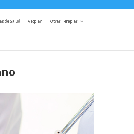
s de Salud
Vetplan
Otras Terapias
ano