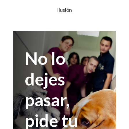
Ilusión
No lo
dejes
pasar,
pide tu