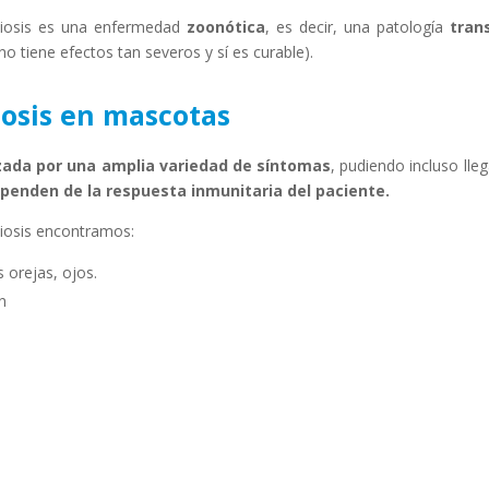
niosis es una enfermedad
zoonótica
, es decir, una patología
tran
 tiene efectos tan severos y sí es curable).
iosis en mascotas
zada por una amplia variedad de síntomas
, pudiendo incluso lle
penden de la respuesta inmunitaria del paciente.
iosis encontramos:
s orejas, ojos.
an