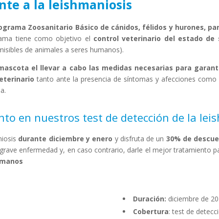
nte a la leishmaniosis
ograma Zoosanitario Básico de cánidos, félidos y hurones, para
rama tiene como objetivo el
control veterinario del estado de
isibles de animales a seres humanos).
mascota el llevar a cabo las medidas necesarias para garant
eterinario
tanto ante la presencia de síntomas y afecciones como 
a.
to en nuestros test de detección de la le
niosis
durante diciembre y enero
y disfruta de un
30% de descue
 grave enfermedad y, en caso contrario, darle el mejor tratamiento pa
s manos
Duración:
diciembre de 20
Cobertura
: test de detecc