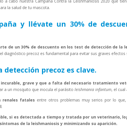
o a cabo nuestra Campaña Contra la Leishmaniosis 2020 que tie
ara la salud de tu mascota.
paña y llévate un 30% de descuen
arte de un 30% de descuento
en los test de detección de la 
e el diagnóstico precoz es fundamental para evitar sus graves efectos
a detección precoz es clave.
 incurable, grave y que a falta del necesario tratamiento vete
lar a un mosquito que inocula el parásito
leishmania infantum
, el cua
s renales fatales
entre otros problemas muy serios por lo que,
l
.
le, si es detectada a tiempo y tratada por un veterinario, 
 síntomas de la leishmaniosis y minimizando su aparición.