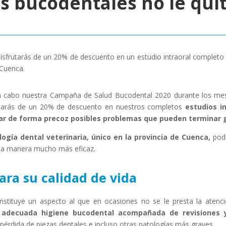
 bucodentales no le quit
isfrutarás de un 20% de descuento en un estudio intraoral completo 
 Cuenca.
o a cabo nuestra Campaña de Salud Bucodental 2020 durante los me
tarás de un 20% de descuento en nuestros completos
estudios i
icar de forma precoz posibles problemas que pueden terminar 
ogía dental veterinaria, único en la provincia de Cuenca,
podr
una manera mucho más eficaz.
ara su calidad de vida
nstituye un aspecto al que en ocasiones no se le presta la aten
a
adecuada higiene bucodental acompañada de revisiones y
érdida de piezas dentales e incluso otras patologías más graves.