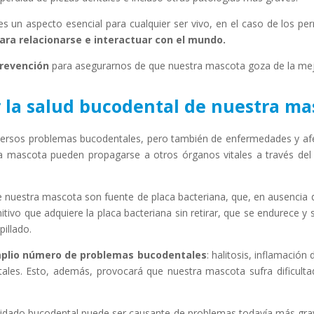
s un aspecto esencial para cualquier ser vivo, en el caso de los pe
ara relacionarse e interactuar con el mundo.
revención
para asegurarnos de que nuestra mascota goza de la mejor
 la salud bucodental de nuestra ma
diversos problemas bucodentales, pero también de enfermedades y a
ra mascota pueden propagarse a otros órganos vitales a través del
nuestra mascota son fuente de placa bacteriana, que, en ausencia 
initivo que adquiere la placa bacteriana sin retirar, que se endurec
pillado.
mplio número de problemas bucodentales
: halitosis, inflamación 
ntales. Esto, además, provocará que nuestra mascota sufra dificult
idado bucodental puede ser causante de problemas todavía más grave