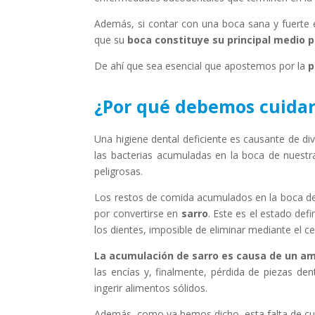
Además, si contar con una boca sana y fuerte e
que su
boca constituye su principal medio p
De ahí que sea esencial que apostemos por la
p
¿Por qué debemos cuidar
Una higiene dental deficiente es causante de 
las bacterias acumuladas en la boca de nuest
peligrosas.
Los restos de comida acumulados en la boca de 
por convertirse en
sarro
. Este es el estado def
los dientes, imposible de eliminar mediante el ce
La acumulación de sarro es causa de un a
las encías y, finalmente, pérdida de piezas de
ingerir alimentos sólidos.
Además, como ya hemos dicho, esta falta de cu