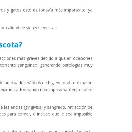
rros y gatos esto es todavía más importante, ya
 calidad de vida y bienestar.
scota?
fecciones más graves debido a que en ocasiones
 torrente sanguíneo, generando patologías muy
de adecuados hábitos de higiene oral terminarán
e y sedimenta formando una capa amarillenta sobre
de las encías (gingivitis) y sangrado, retracción de
ades para comer, o incluso que le sea imposible
s, debido a que las bacterias acumuladas en la