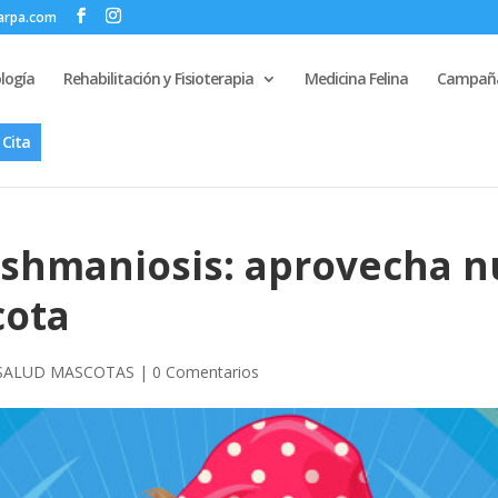
zarpa.com
logía
Rehabilitación y Fisioterapia
Medicina Felina
Campaña
 Cita
ishmaniosis: aprovecha 
cota
SALUD MASCOTAS
|
0 Comentarios