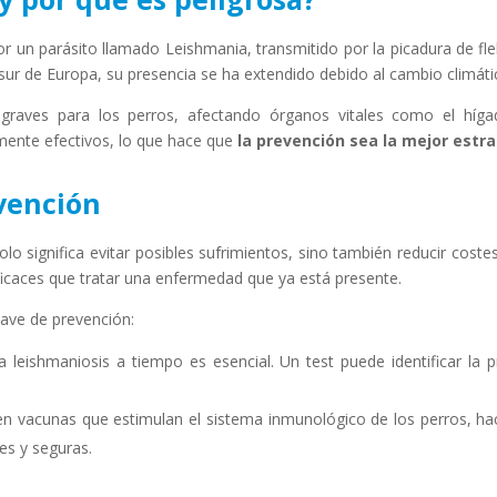
r un parásito llamado Leishmania, transmitido por la picadura de f
ur de Europa, su presencia se ha extendido debido al cambio climátic
raves para los perros, afectando órganos vitales como el hígad
mente efectivos, lo que hace que
la prevención sea la mejor estr
vención
olo significa evitar posibles sufrimientos, sino también reducir cost
caces que tratar una enfermedad que ya está presente.
ave de prevención:
la leishmaniosis a tiempo es esencial. Un test puede identificar la
ten vacunas que estimulan el sistema inmunológico de los perros, ha
es y seguras.