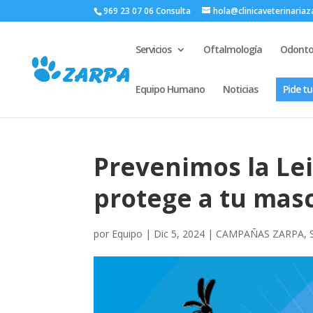
969 23 07 06 Consulta
hola@clinicaveterinaria
Servicios
Oftalmología
Odonto
Equipo Humano
Noticias
Pide tu
Prevenimos la Le
protege a tu mas
por
Equipo
|
Dic 5, 2024
|
CAMPAÑAS ZARPA
,