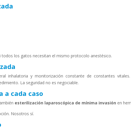
zada
ni todos los gatos necesitan el mismo protocolo anestésico.
izada
ral inhalatoria y monitorización constante de constantes vitales.
edimiento. La seguridad no es negociable.
a a cada caso
 también
esterilización laparoscópica de mínima invasión
en hem
ción. Nosotros sí.
o