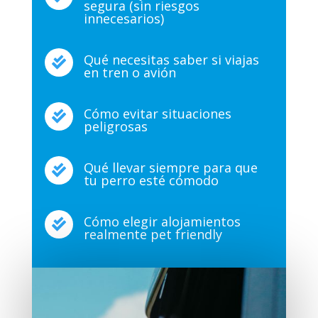
segura (sin riesgos
innecesarios)
Qué necesitas saber si viajas

en tren o avión
Cómo evitar situaciones

peligrosas
Qué llevar siempre para que

tu perro esté cómodo
Cómo elegir alojamientos

realmente pet friendly