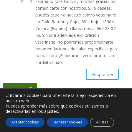
Estimado José Bolivar, muchas gracias por
comunicarte con nosotros. Si lo deseas,
puedes acudir a nuestro centro veterinario
en Calle Ramón y Cajal, 39 – bajo, 16004
Cuenca (España) o llamarnos al 969 23 07
06. Sin una adecuada exploración
veterinaria, no podremos proporcionarte
recomendaciones de salud específicas para
tu mascota. ¡Esperamos verte pronto! Un
cordial saludo.
Responder
Rodolfo Lara Pérez
el julio 28, 2023 a las
Utilizamos cookies para ofrecerte la mejor experiencia en
nuestra web.
8:33 pm
Puedes aprender más sobre qué cookies utilizamos o
Mu has gracias.Soy mexicano y vi o en una
desactivarlas en los ajustes.
zona de mucho calor casi todo el año.
Aceptar cookies
Rechazar cookies
Ajustes
Tenemos 4 tortugas de tierra y hemos notado
que depositan sus huevos a ras de tierra, lo